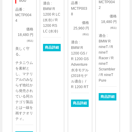
800
MCTP004
品番 :
適合 :
2
MCTP003
BMW R
品番 :
8
1200 R LC
MCTP004
価格
(水冷) / R
4
18,480 円
価格
1200 RS
25,960 円
(税込)
価格
LC (水冷)
18,480 円
(税込)
適合 :
BMW R
(税込)
適合 :
nineT / R
商品詳細
BMW R
美しく守
nineT
1200 GS /
る。
Racer / R
R 1200 GS
チタニウム
nineT
Adventure
を素材と
Scrambler
水冷モデル
し、マテリ
/ R nineT
(2018モデ
アルのみな
Pure
ル適合）/
らず他社か
R 1200 RT
ら発売され
ている同カ
商品詳細
テゴリ製品
商品詳細
とは一線を
画すクオリ
ティ。