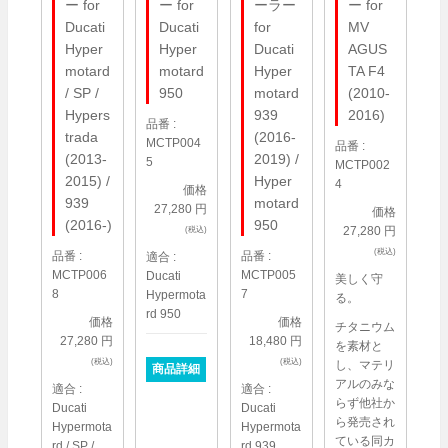
ー for
ー for
ーラー
ー for
Ducati
Ducati
for
MV
Hyper
Hyper
Ducati
AGUS
motard
motard
Hyper
TA F4
/ SP /
950
motard
(2010-
Hypers
939
2016)
品番 :
trada
(2016-
MCTP004
品番 :
(2013-
2019) /
5
MCTP002
2015) /
Hyper
4
価格
939
motard
27,280 円
価格
(2016-)
950
27,280 円
(税込)
(税込)
品番 :
品番 :
適合 :
MCTP006
MCTP005
Ducati
美しく守
8
7
Hypermota
る。
rd 950
価格
価格
チタニウム
27,280 円
18,480 円
を素材と
(税込)
(税込)
し、マテリ
商品詳細
アルのみな
適合 :
適合 :
らず他社か
Ducati
Ducati
ら発売され
Hypermota
Hypermota
ている同カ
rd / SP /
rd 939