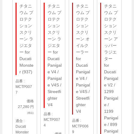
チタニ
チタニ
チタニ
チタニ
ウム プ
ウム プ
ウム プ
ウム プ
ロテク
ロテク
ロテク
ロテク
ション
ション
ション
ション
スクリ
スクリ
スクリ
スクリ
ーン ラ
ーン オ
ーン ア
ーン ラ
ジエタ
イルク
ッパー
ジエタ
ー for
ーラー
ラジエ
ー for
Ducati
for
ター
Ducati
Panigal
Ducati
for
Monste
e V4 /
Panigal
Ducati
r (937)
Panigal
e V4 /
Panigal
品番 :
e V4S /
Panigal
e V2 /
MCTP007
Streetfi
e V4S /
1299
7
ghter
Streetfi
Panigal
価格
V4
ghter
e /
27,280 円
V4
1199
(税込)
品番 :
Panigal
MCTP007
品番 :
適合 :
e / 899
4
MCTP006
Ducati
Panigal
9
Monster
価格