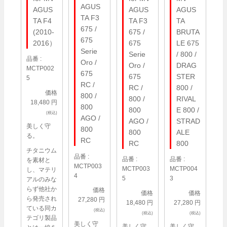
AGUS
AGUS
AGUS
AGUS
TA F3
TA F3
TA
TA F4
675 /
675 /
BRUTA
(2010-
675
675
LE 675
2016）
Serie
Serie
/ 800 /
品番 :
Oro /
Oro /
DRAG
MCTP002
675
675
STER
5
RC /
RC /
800 /
価格
800 /
800 /
RIVAL
18,480 円
800
800
E 800 /
(税込)
AGO /
AGO /
STRAD
美しく守
800
800
ALE
る。
RC
RC
800
チタニウム
品番 :
品番 :
品番 :
を素材と
MCTP003
MCTP003
MCTP004
し、マテリ
4
5
3
アルのみな
らず他社か
価格
価格
価格
ら発売され
27,280 円
18,480 円
27,280 円
ている同カ
(税込)
(税込)
(税込)
テゴリ製品
美しく守
美しく守
美しく守