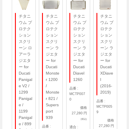
チタニ
チタニ
チタニ
チタニ
ウム プ
ウム プ
ウム プ
ウム プ
ロテク
ロテク
ロテク
ロテク
ション
ション
ション
ション
スクリ
スクリ
スクリ
スクリ
ーン ロ
ーン ラ
ーン ラ
ーン ラ
アーラ
ジエタ
ジエタ
ジエタ
ジエタ
ー for
ー for
ー for
ー for
Ducati
Ducati
Ducati
Ducati
Monste
Diavel
XDiave
Panigal
r 1200
1260
l
e V2 /
/
(2016-
品番 :
1299
Monste
2019)
MCTP007
Panigal
r 821 /
0
品番 :
e /
Supers
MCTP005
価格
1199
port
9
27,280 円
Panigal
939
(税込)
価格
e / 899
27,280 円
品番 :
適合 :