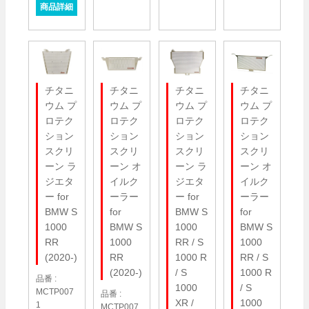
商品詳細
チタニ
チタニ
チタニ
チタニ
ウム プ
ウム プ
ウム プ
ウム プ
ロテク
ロテク
ロテク
ロテク
ション
ション
ション
ション
スクリ
スクリ
スクリ
スクリ
ーン ラ
ーン オ
ーン ラ
ーン オ
ジエタ
イルク
ジエタ
イルク
ー for
ーラー
ー for
ーラー
BMW S
for
BMW S
for
1000
BMW S
1000
BMW S
RR
1000
RR / S
1000
(2020-)
RR
1000 R
RR / S
(2020-)
/ S
1000 R
品番 :
1000
/ S
MCTP007
品番 :
XR /
1000
1
MCTP007