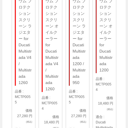
ウム プ
ウム プ
ウム プ
ウム プ
ロテク
ロテク
ロテク
ロテク
ション
ション
ション
ション
スクリ
スクリ
スクリ
スクリ
ーン ラ
ーン オ
ーン ラ
ーン オ
ジエタ
イルク
ジエタ
イルク
ー for
ーラー
ー for
ーラー
Ducati
for
Ducati
for
Multistr
Ducati
Multistr
Ducati
ada V4
Multistr
ada
Multistr
/
ada V4
1200 /
ada
Multistr
/
Multistr
1200
ada
Multistr
ada
品番 :
1260
ada
950
MCTP005
1260
4
品番 :
品番 :
MCTP005
MCTP005
品番 :
価格
5
5
MCTP005
18,480 円
4
(税込)
価格
価格
27,280 円
27,280 円
価格
適合 :
18,480 円
Ducati
(税込)
(税込)
Multistrada