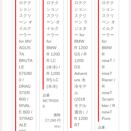
ロテク
ロテク
ロテク
ロテク
ション
ション
ション
ション
スクリ
スクリ
スクリ
スクリ
ーン オ
ーン オ
ーン ラ
ーン オ
イルク
イルク
ジエタ
イルク
ーラー
ーラー
ー for
ーラー
for MV
for
BMW
for
AGUS
BMW
R 1200
BMW
TA
R 1200
GS / R
R
BRUTA
R LC
1200
nineT /
LE
(水冷) /
GS
R
675/80
R 1200
Advent
nineT
0 /
RS LC
ure 水
Racer /
DRAG
(水冷)
冷モデ
R
STER
ル
nineT
品番 :
800 /
(2018
Scram
MCTP005
RIVAL
モデル
bler / R
8
E 800 /
適合）/
nineT
価格
STRAD
R 1200
Pure
27,280 円
ALE
RT
(税込)
品番 :