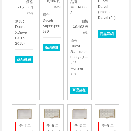
18,480 円
Ducati
品番 :
価格
Diavel
MCTP005
21,780 円
(税込)
(1200) /
3
(税込)
適合 :
Diavel (FL)
Ducati
価格
適合 :
Supersport
18,480 円
Ducati
939
XDiavel
(税込)
商品詳細
(2016-
適合 :
2019)
Ducati
商品詳細
Scrambler
800 シリー
商品詳細
ズ /
Monster
797
商品詳細
チタニ
チタニ
チタニ
チタニ