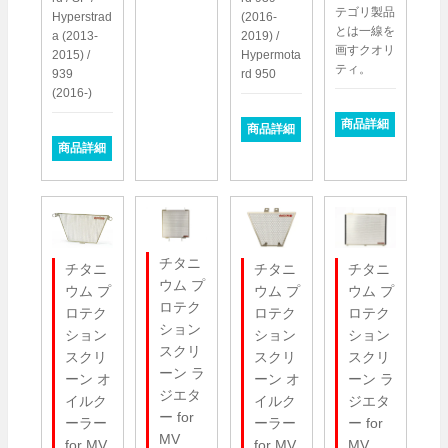
テゴリ製品
Hyperstrad
(2016-
とは一線を
a (2013-
2019) /
画すクオリ
2015) /
Hypermota
ティ。
939
rd 950
(2016-)
商品詳細
商品詳細
商品詳細
チタニ
チタニ
チタニ
チタニ
ウム プ
ウム プ
ウム プ
ウム プ
ロテク
ロテク
ロテク
ロテク
ション
ション
ション
ション
スクリ
スクリ
スクリ
スクリ
ーン ラ
ーン オ
ーン ラ
ーン オ
ジエタ
イルク
ジエタ
イルク
ー for
ーラー
ー for
ーラー
MV
for MV
MV
for MV