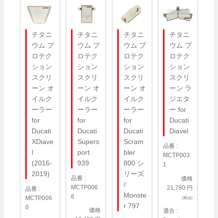
チタニ
チタニ
チタニ
チタニ
ウム プ
ウム プ
ウム プ
ウム プ
ロテク
ロテク
ロテク
ロテク
ション
ション
ション
ション
スクリ
スクリ
スクリ
スクリ
ーン オ
ーン オ
ーン オ
ーン ラ
イルク
イルク
イルク
ジエタ
ーラー
ーラー
ーラー
ー for
for
for
for
Ducati
Ducati
Ducati
Ducati
Diavel
XDiave
Supers
Scram
品番 :
l
port
bler
MCTP003
(2016-
939
800 シ
1
2019)
リーズ
品番 :
価格
/
MCTP006
21,780 円
品番 :
Monste
6
MCTP006
(税込)
r 797
0
価格
適合 :