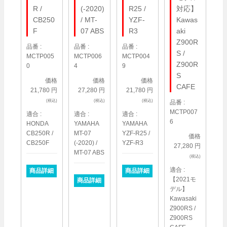
R /
(-2020)
R25 /
対応】
CB250
/ MT-
YZF-
Kawas
F
07 ABS
R3
aki
Z900R
品番 :
品番 :
品番 :
S /
MCTP005
MCTP006
MCTP004
Z900R
0
4
9
S
価格
価格
価格
CAFE
21,780 円
27,280 円
21,780 円
(税込)
(税込)
(税込)
品番 :
MCTP007
適合 :
適合 :
適合 :
6
HONDA
YAMAHA
YAMAHA
CB250R /
MT-07
YZF-R25 /
価格
CB250F
(-2020) /
YZF-R3
27,280 円
MT-07 ABS
(税込)
適合 :
商品詳細
商品詳細
【2021モ
商品詳細
デル】
Kawasaki
Z900RS /
Z900RS