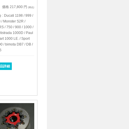
価格 217,800 円
(税込)
: Ducati 1198 / 999 /
 / Monster S2R /
S / 750 / 900 / 1000 /
tistrada 1000D / Paul
rt 1000 LE. / Sport
0 / bimota DB7 / DB /
6
品詳細