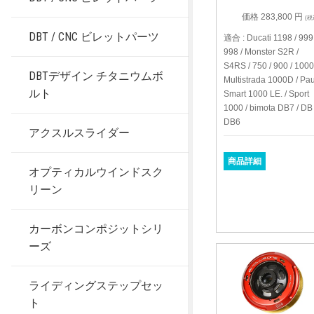
価格 283,800 円
(税
DBT / CNC ビレットパーツ
適合 : Ducati 1198 / 999 
998 / Monster S2R /
S4RS / 750 / 900 / 1000
DBTデザイン チタニウムボ
Multistrada 1000D / Pau
ルト
Smart 1000 LE. / Sport
1000 / bimota DB7 / DB 
DB6
アクスルスライダー
商品詳細
オプティカルウインドスク
リーン
カーボンコンポジットシリ
ーズ
ライディングステップセッ
ト