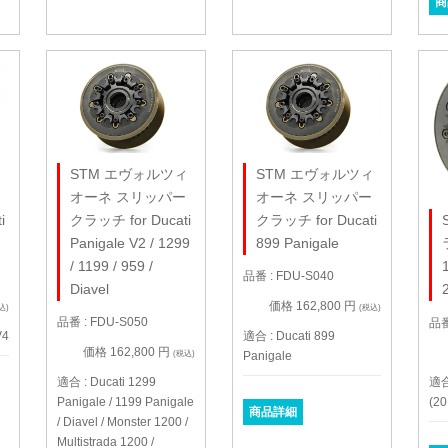
商
ィ
STM エヴォルツィ
STM エヴォルツィ
ー
オーネ スリッパー
オーネ スリッパー
i
クラッチ for Ducati
クラッチ for Ducati
Panigale V2 / 1299
899 Panigale
/ 1199 / 959 /
品番 : FDU-S040
Diavel
価格 162,800 円
込)
(税込)
品番 : FDU-S050
品番
V4
適合 : Ducati 899
価格 162,800 円
Panigale
(税込)
適合 : Ducati 1299
適合
Panigale / 1199 Panigale
(20
商品詳細
/ Diavel / Monster 1200 /
Multistrada 1200 /