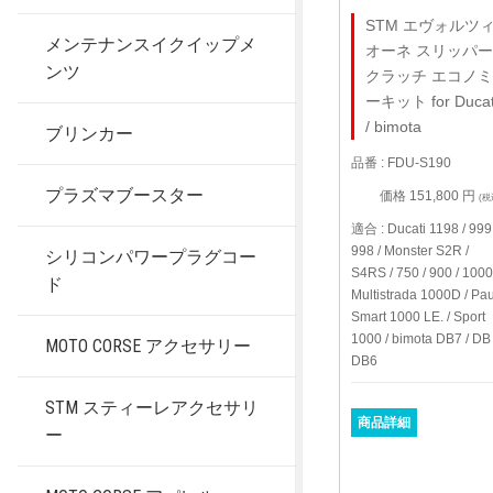
STM エヴォルツ
メンテナンスイクイップメ
オーネ スリッパ
ンツ
クラッチ エコノ
ーキット for Ducat
/ bimota
ブリンカー
品番 : FDU-S190
プラズマブースター
価格 151,800 円
(税
適合 : Ducati 1198 / 999 
998 / Monster S2R /
シリコンパワープラグコー
S4RS / 750 / 900 / 1000
ド
Multistrada 1000D / Pau
Smart 1000 LE. / Sport
1000 / bimota DB7 / DB 
MOTO CORSE アクセサリー
DB6
STM スティーレアクセサリ
商品詳細
ー