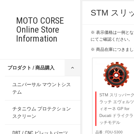
STM ス
MOTO CORSE
Online Store
※ 表示価格は一例と
Information
にてご確認ください。
※ 商品在庫につきま
サ
プロダクト / 商品購入
ブ
メ
ニ
ユニバーサル マウントシス
ュ
ー
テム
STM スリッパー
を
展
ラッチ エヴォル
開
チタニウム プロテクション
ィオーネ GP for
Ducati ドライクラ
スクリーン
ッチモデル
DBT / CNC ビレットパーツ
品番 : FDU-S300