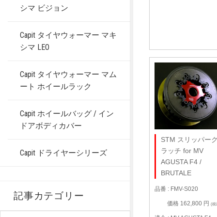
シマ ビジョン
Capit タイヤウォーマー マキ
シマ LEO
Capit タイヤウォーマー マム
ート ホイールラック
Capit ホイールバッグ / イン
ドアボディカバー
STM スリッパー
ラッチ for MV
Capit ドライヤーシリーズ
AGUSTA F4 /
BRUTALE
品番 : FMV-S020
記事カテゴリー
価格 162,800 円
(税
記