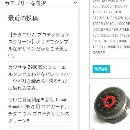
適合 : MV AGUSTA F4
事
750 / 1000S / 1000R /
1000 312R / 1078
カ
最近の投稿
312RR / 1000S (2010) 
テ
1000R (2010) / 1000R
ゴ
(2010) / RC / BRUTALE
リ
【チタニウム プロテクション
750 / 910S / 910R / 98
ー
スクリーン】クリアでシンプ
/ 1078RR / 920 / 990R /
1090R / 1090RR / 109
ルなデザインだからこそ美し
CORSE
い。
カワサキ Z900RSのフューエ
商品詳細
ルタンクまわりをビレットパ
ーツが引き締める!! 跨るたび
に溢れる笑み。
ついに発売開始!!! 新型 Ducati
Monster (937) 用 コアガード、
チタニウム プロテクションス
クリーン!!