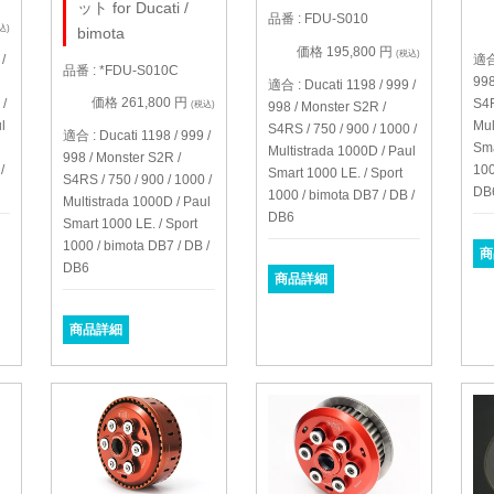
ット for Ducati /
品番 : FDU-S010
込)
bimota
価格 195,800 円
(税込)
/
適合 
品番 : *FDU-S010C
998
適合 : Ducati 1198 / 999 /
価格 261,800 円
 /
S4R
998 / Monster S2R /
(税込)
l
Mul
S4RS / 750 / 900 / 1000 /
適合 : Ducati 1198 / 999 /
Sma
Multistrada 1000D / Paul
998 / Monster S2R /
/
100
Smart 1000 LE. / Sport
S4RS / 750 / 900 / 1000 /
DB
1000 / bimota DB7 / DB /
Multistrada 1000D / Paul
DB6
Smart 1000 LE. / Sport
1000 / bimota DB7 / DB /
商
DB6
商品詳細
商品詳細